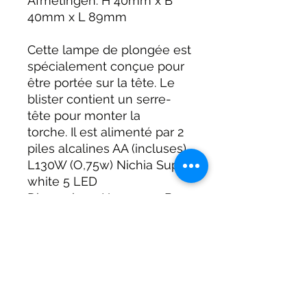
Afmetingen: H 40mm x B
40mm x L 89mm
Cette lampe de plongée est
spécialement conçue pour
être portée sur la tête. Le
blister contient un serre-
tête pour monter la
torche. Il est alimenté par 2
piles alcalines AA (incluses).
L130W (O,75w) Nichia Super
white 5 LED
Dimensions: H 40mm x B
40mm x L 89mm
Diese Tauchlampe ist
speziell zum Tragen auf
dem Kopf gemacht. Der
Blister enthält einen