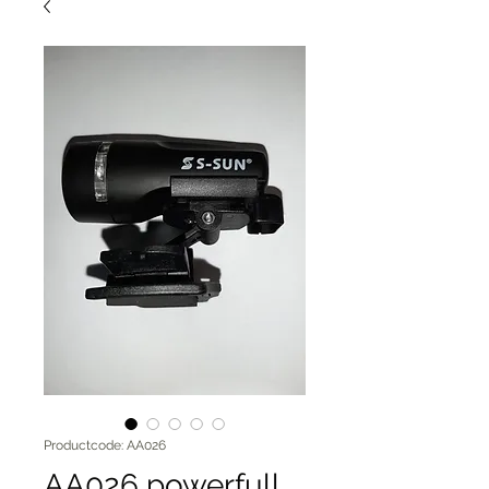
Productcode: AA026
AA026 powerfull