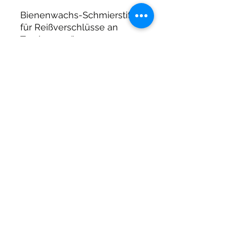
Bienenwachs-Schmierstift
für Reißverschlüsse an
Trockenanzügen, 35 g.
DIRTY DIVERS
Algemene voorwaarden
Cookie beleid
Privacy
©2025 by Dirty Divers.