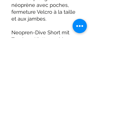
néoprène avec poches,
fermeture Velcro à la taille
et aux jambes.
Neopren-Dive Short mit
Taschen, Klettverschluss an
Taille und Beinen
DIRTY DIVERS
Algemene voorwaarden
Cookie beleid
Privacy
©2025 by Dirty Divers.