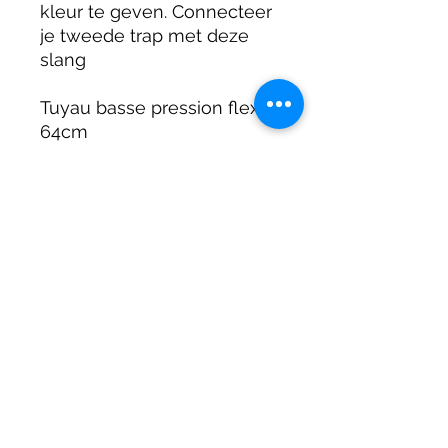
kleur te geven. Connecteer
je tweede trap met deze
slang
Tuyau basse pression flex -
64cm
LP Schlaug flex - 64cm
DIRTY DIVERS
Algemene voorwaarden
Cookie beleid
Privacy
©2025 by Dirty Divers.