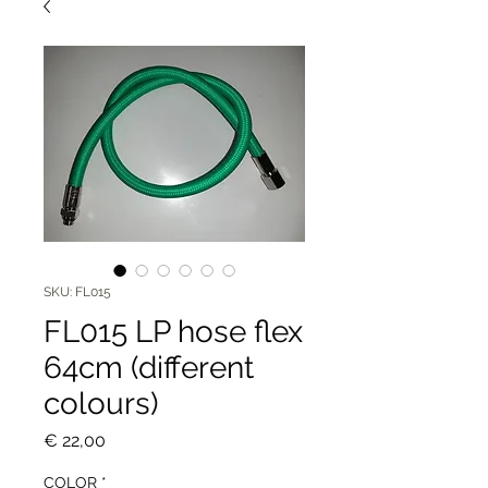
SKU: FL015
FL015 LP hose flex
64cm (different
colours)
Price
€ 22,00
COLOR
*