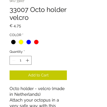
SKU: 33007
33007 Octo holder
velcro
Price
€ 4,75
COLOR
*
Quantity
*
Add to Cart
Octo holder - velcro (made
in Netherlands)
Attach your octopus in a
very safe way with this