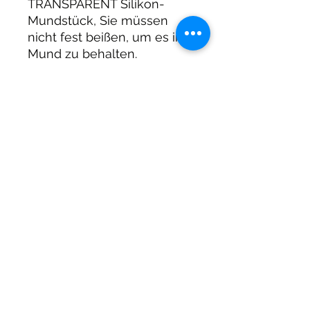
TRANSPARENT Silikon-
Mundstück, Sie müssen
nicht fest beißen, um es im
Mund zu behalten.
Entspannung für den Kiefer.
DIRTY DIVERS
Algemene voorwaarden
Cookie beleid
Privacy
©2025 by Dirty Divers.