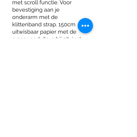
met scroll functie. Voor
bevestiging aan je
onderarm met de
klittenband strap. 150cm
uitwisbaar papier met de
eraser pad die erbij zit, incl
potlood.
DIRTY DIVERS
Algemene voorwaarden
Cookie beleid
Privacy
©2025 by Dirty Divers.