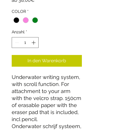
ab
38,00€
Preis
COLOR
*
Anzahl
*
In den Warenkorb
Underwater writing system,
with scroll function. For
attachment to your arm
with the velcro strap. 150cm
of erasable paper with the
eraser pad that is included,
incl pencil.
Onderwater schrijf systeem,