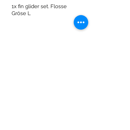
1x fin glider set. Flosse
Gröse L
DIRTY DIVERS
Algemene voorwaarden
Cookie beleid
Privacy
©2025 by Dirty Divers.