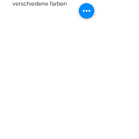
verschiedene farben
DIRTY DIVERS
Algemene voorwaarden
Cookie beleid
Privacy
©2025 by Dirty Divers.