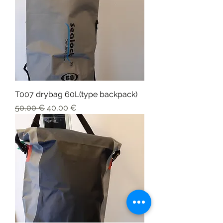
T007 drybag 60L(type backpack)
Prix original
Prix promotionnel
50,00 €
40,00 €