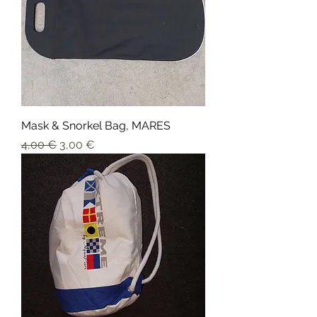
Mask & Snorkel Bag, MARES
Prix original
Prix promotionnel
4,00 €
3,00 €