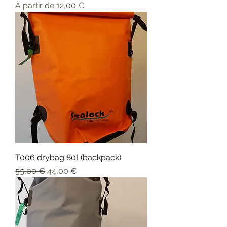
Prix promotionnel
À partir de
12,00 €
T006 drybag 80L(backpack)
Prix original
Prix promotionnel
55,00 €
44,00 €