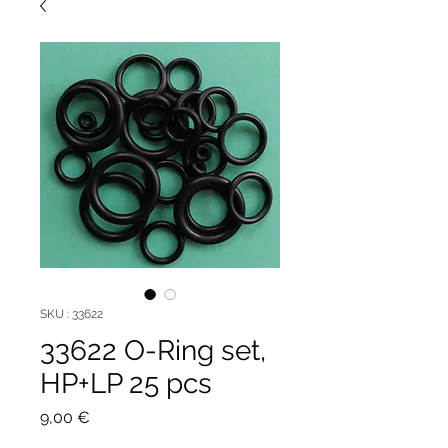
SKU : 33622
33622 O-Ring set,
HP+LP 25 pcs
Prix
9,00 €