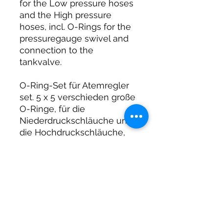
for the Low pressure hoses
and the High pressure
hoses, incl. O-Rings for the
pressuregauge swivel and
connection to the
tankvalve.
O-Ring-Set für Atemregler
set. 5 x 5 verschieden große
O-Ringe, für die
Niederdruckschläuche und
die Hochdruckschläuche,
inkl. O-Ringe für
finimeterdrehgelenk und
Verbindung zur
Flaschenventil.