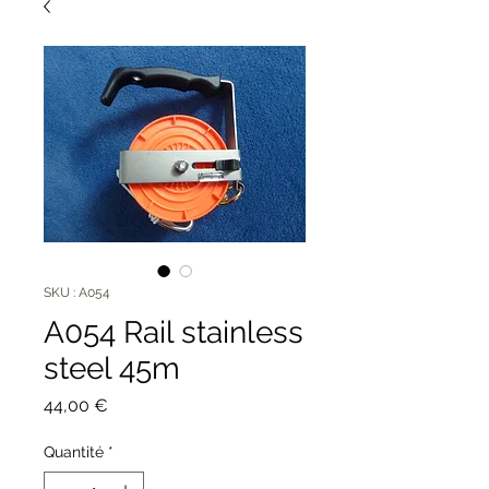
SKU : A054
A054 Rail stainless
steel 45m
Prix
44,00 €
Quantité
*