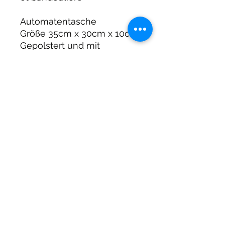
Automatentasche
Größe 35cm x 30cm x 10cm
Gepolstert und mit
Tragegurt und Handgriff
DIRTY DIVERS
Algemene voorwaarden
Cookie beleid
Privacy
©2025 by Dirty Divers.