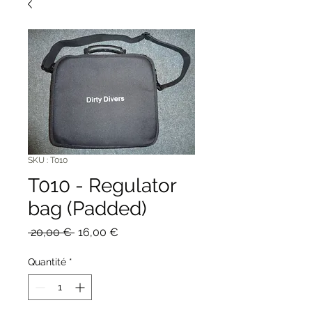
SKU : T010
T010 - Regulator
bag (Padded)
Prix
Prix
 20,00 € 
16,00 €
original
promotionnel
Quantité
*