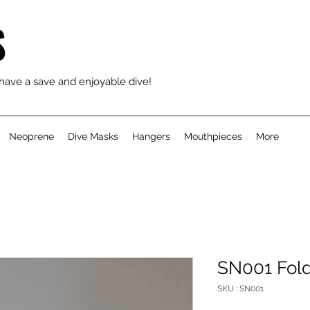
S
 have a save and enjoyable dive!
Neoprene
Dive Masks
Hangers
Mouthpieces
More
SN001 Fold
SKU : SN001