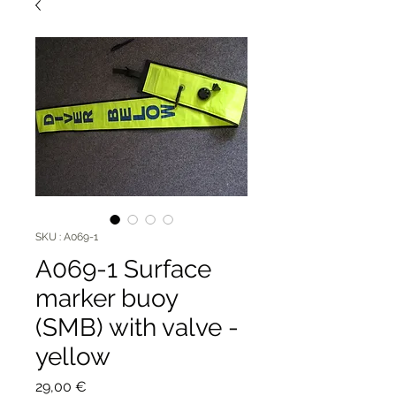
SKU : A069-1
A069-1 Surface
marker buoy
(SMB) with valve -
yellow
Prix
29,00 €