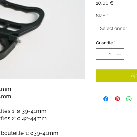
Prix
10,00 €
SIZE
*
Sélectionner
Quantité
*
Aj
-41mm
-44mm
kfles 1: ø 39-41mm
kfles 2: ø 42-44mm
 bouteille 1: ø39-41mm