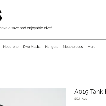
S
 have a save and enjoyable dive!
Neoprene
Dive Masks
Hangers
Mouthpieces
More
A019 Tank h
SKU : A019