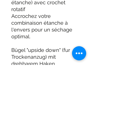
étanche) avec crochet
rotatif
Accrochez votre
combinaison étanche à
l'envers pour un séchage
optimal.
Bügel "upside down" (fur
Trockenanzug) mit
drehbarem Haken
Hängen Sie Ihren
Trockenanzug kopfüber auf,
um ihn optimal zu trocknen.
DIRTY DIVERS
Algemene voorwaarden