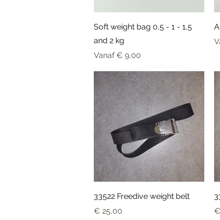
Snel overzicht
Soft weight bag 0,5 - 1 - 1,5
A
and 2 kg
V
V
Verkoopprijs
Vanaf
€ 9,00
Snel overzicht
33522 Freedive weight belt
3
Prijs
Pr
€ 25,00
€