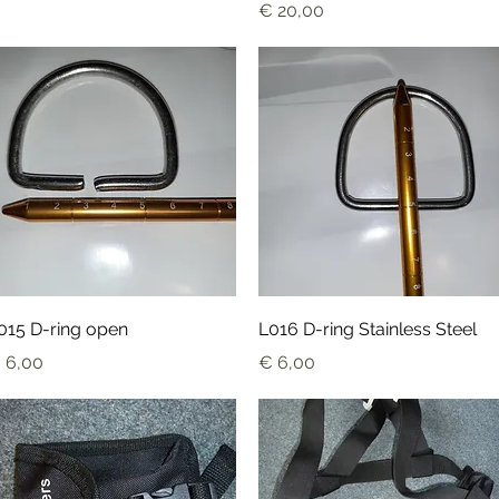
Prijs
€ 20,00
Snel overzicht
Snel overzicht
015 D-ring open
L016 D-ring Stainless Steel
ijs
Prijs
 6,00
€ 6,00