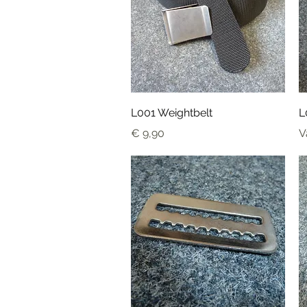
Snel overzicht
L001 Weightbelt
L
Prijs
V
€ 9,90
V