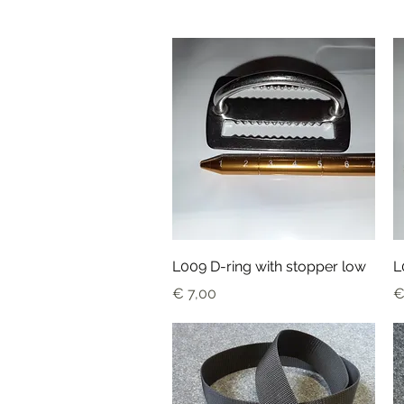
Snel overzicht
L009 D-ring with stopper low
L
Prijs
Pr
€ 7,00
€