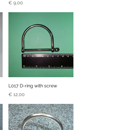
Prijs
€ 9,00
Snel overzicht
L017 D-ring with screw
Prijs
€ 12,00