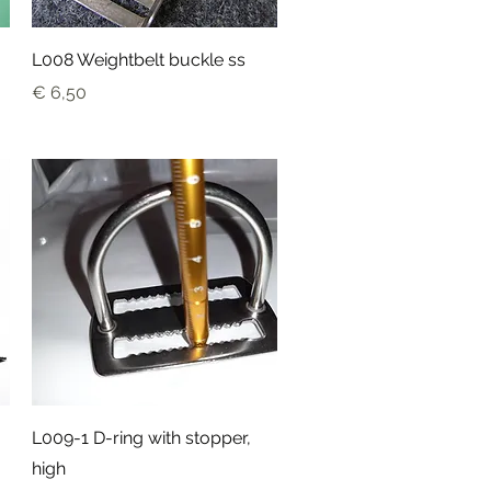
Snel overzicht
L008 Weightbelt buckle ss
Prijs
€ 6,50
Snel overzicht
L009-1 D-ring with stopper,
high