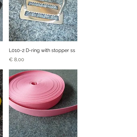
Snel overzicht
L010-2 D-ring with stopper ss
Prijs
€ 8,00