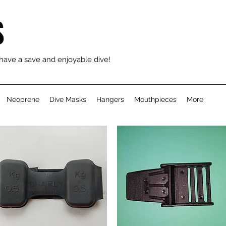
S
 have a save and enjoyable dive!
Neoprene
Dive Masks
Hangers
Mouthpieces
More