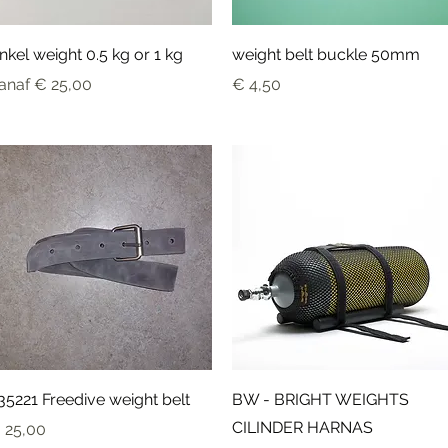
Snel overzicht
Snel overzicht
nkel weight 0.5 kg or 1 kg
weight belt buckle 50mm
erkoopprijs
Prijs
anaf
€ 25,00
€ 4,50
Snel overzicht
Snel overzicht
35221 Freedive weight belt
BW - BRIGHT WEIGHTS
CILINDER HARNAS
ijs
 25,00