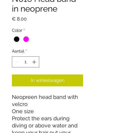
in neoprene
Prijs
€ 8,00
Color
*
Aantal
*
In winkelwagen
Neopreen head band with 
velcro

One size

Protect the ears during 
diving or above water and 
keep your hair out your 