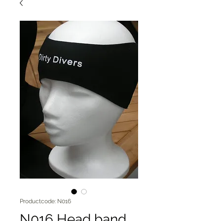
Productcode: N016
N016 Head band