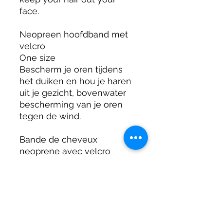
face.

Neopreen hoofdband met 
velcro

One size

Bescherm je oren tijdens 
het duiken en hou je haren 
uit je gezicht, bovenwater 
bescherming van je oren 
tegen de wind.

Bande de cheveux 
neoprene avec velcro

Taille unique

Stirnband neoprene mit 
Klettverschluss

Eine Grösse