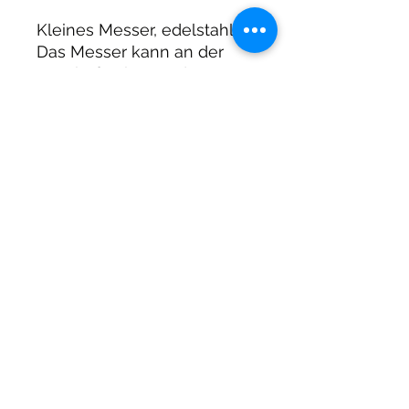
Kleines Messer, edelstahl
Das Messer kann an der
BCD befestigt werden
DIRTY DIVERS
Algemene voorwaarden
Cookie beleid
Privacy
©2025 by Dirty Divers.