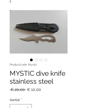
Productcode: Mystic
MYSTIC dive knife
stainless steel
Normale
Verkoopprijs
 € 20,00 
€ 10,00
prijs
Aantal
*