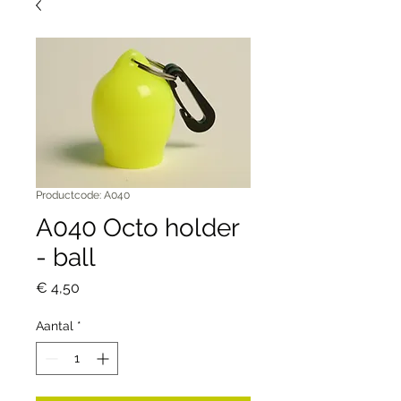
Productcode: A040
A040 Octo holder
- ball
Prijs
€ 4,50
Aantal
*