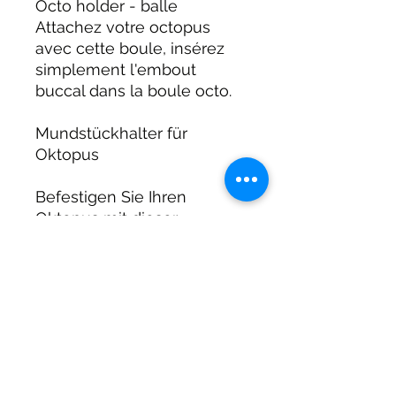
Octo holder - balle
Attachez votre octopus
avec cette boule, insérez
simplement l'embout
buccal dans la boule octo.
Mundstückhalter für
Oktopus
Befestigen Sie Ihren
Oktopus mit dieser
Oktopuskugel, setzen Sie
einfach das Mundstück in
die Oktokugel ein
DIRTY DIVERS